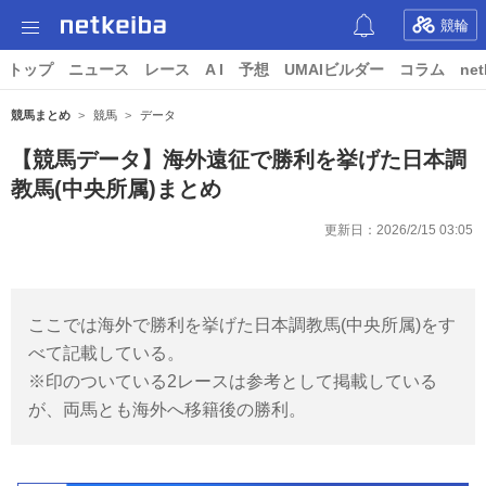
競輪
トップ
ニュース
レース
A I
予想
UMAIビルダー
コラム
net
競馬まとめ
競馬
データ
【競馬データ】海外遠征で勝利を挙げた日本調
教馬(中央所属)まとめ
更新日：
2026/2/15 03:05
ここでは海外で勝利を挙げた日本調教馬(中央所属)をす
べて記載している。
※印のついている2レースは参考として掲載している
が、両馬とも海外へ移籍後の勝利。