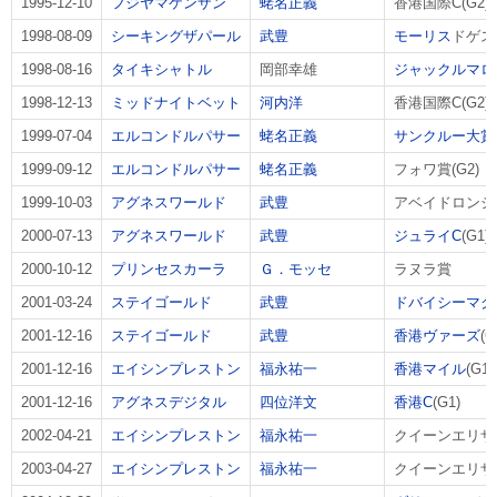
1995-12-10
フジヤマケンザン
蛯名正義
香港国際C(G2)
1998-08-09
シーキングザパール
武豊
モーリス
ドゲスト
1998-08-16
タイキシャトル
岡部幸雄
ジャックルマロ
1998-12-13
ミッドナイトベット
河内洋
香港国際C(G2)
1999-07-04
エルコンドルパサー
蛯名正義
サンクルー大賞
1999-09-12
エルコンドルパサー
蛯名正義
フォワ賞(G2)
1999-10-03
アグネスワールド
武豊
アベイドロンシャ
2000-07-13
アグネスワールド
武豊
ジュライC
(G1)
2000-10-12
プリンセスカーラ
Ｇ．モッセ
ラヌラ賞
2001-03-24
ステイゴールド
武豊
ドバイシーマク
2001-12-16
ステイゴールド
武豊
香港ヴァーズ
(G
2001-12-16
エイシンプレストン
福永祐一
香港マイル
(G1)
2001-12-16
アグネスデジタル
四位洋文
香港C
(G1)
2002-04-21
エイシンプレストン
福永祐一
クイーンエリザベ
2003-04-27
エイシンプレストン
福永祐一
クイーンエリザベ