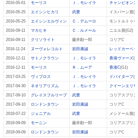
2016-05-01
モーリス
Ｊ．モレイラ
チャンピオンズ
2016-05-25
エイシンヒカリ
武豊
イスパーン賞(G1
2016-05-25
エイシンエルヴィン
Ｃ．デムーロ
モントルトゥー
2016-09-11
マカヒキ
Ｃ．ルメール
ニエル賞(G2)
2016-09-11
クリソライト
藤井勘一郎
コリアC
2016-11-24
ヌーヴォレコルト
岩田康誠
レッドカーペッ
2016-12-11
サトノクラウン
Ｊ．モレイラ
香港ヴァーズ
(G
2016-12-11
モーリス
Ｒ．ムーア
香港C
(G1)
2017-03-25
ヴィブロス
Ｊ．モレイラ
ドバイターフ
(G
2017-04-30
ネオリアリズム
Ｊ．モレイラ
クイーンエリザ
2017-09-10
グレイスフルリープ
武豊
コリアスプリン
2017-09-10
ロンドンタウン
岩田康誠
コリアC
2018-07-22
ジェニアル
武豊
メシドール賞(G3
2018-09-09
モーニン
藤井勘一郎
コリアスプリン
2018-09-09
ロンドンタウン
岩田康誠
コリアC