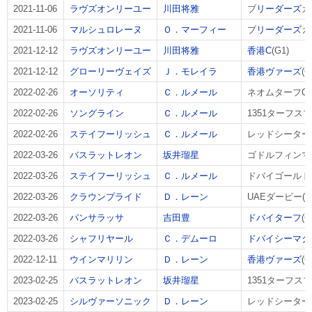
2021-11-06
ラヴズオンリーユー
川田将雅
ブ
リーダーズ
カ
2021-11-06
マルシュロレーヌ
Ｏ．マーフィー
ブ
リーダーズ
カ
2021-12-12
ラヴズオンリーユー
川田将雅
香港C
(G1)
2021-12-12
グローリーヴェイズ
Ｊ．モレイラ
香港ヴァーズ
(G
2022-02-26
オーソリティ
Ｃ．ルメール
ネオムターフC(G
2022-02-26
ソングライン
Ｃ．ルメール
1351ターフスプ
2022-02-26
ステイフーリッシュ
Ｃ．ルメール
レッドシーターフ
2022-03-26
バスラットレオン
坂井瑠星
ゴドルフィンマイ
2022-03-26
ステイフーリッシュ
Ｃ．ルメール
ドバイゴールドカ
2022-03-26
クラウンプライド
Ｄ．レーン
UAEダービー(G
2022-03-26
パンサラッサ
吉田豊
ドバイターフ
(G
2022-03-26
シャフリヤール
Ｃ．デムーロ
ドバイシーマク
2022-12-11
ウインマリリン
Ｄ．レーン
香港ヴァーズ
(G
2023-02-25
バスラットレオン
坂井瑠星
1351ターフスプ
2023-02-25
シルヴァーソニック
Ｄ．レーン
レッドシーターフ