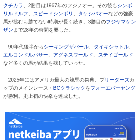
クチカラ
、2勝目は1967年のフジノオー。その後も
シンボ
リルドルフ
、
スピードシンボリ
、
タケシバオー
などの強豪
馬が挑むも勝てない時期が長く続き、3勝目の
フジヤマケン
ザン
まで28年の時間を要した。
90年代後半から
シーキングザパール
、
タイキシャトル
、
エルコンドルパサー
、
アグネスワールド
、
ステイゴールド
など多くの馬が結果を残していった。
2025年にはアメリカ最大の競馬の祭典、ブ
リーダーズ
カ
ップのメインレース・
BCクラシック
を
フォーエバーヤング
が勝利。史上初の快挙を達成した。