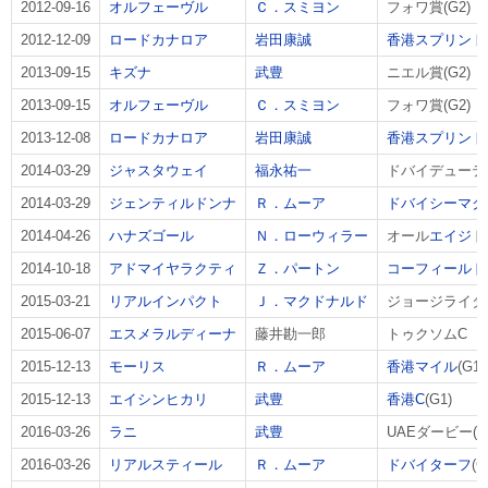
2012-09-16
オルフェーヴル
Ｃ．スミヨン
フォワ賞(G2)
2012-12-09
ロードカナロア
岩田康誠
香港スプリント
2013-09-15
キズナ
武豊
ニエル賞(G2)
2013-09-15
オルフェーヴル
Ｃ．スミヨン
フォワ賞(G2)
2013-12-08
ロードカナロア
岩田康誠
香港スプリント
2014-03-29
ジャスタウェイ
福永祐一
ドバイデューティ
2014-03-29
ジェンティルドンナ
Ｒ．ムーア
ドバイシーマク
2014-04-26
ハナズゴール
Ｎ．ローウィラー
オール
エイジ
ド
2014-10-18
アドマイヤラクティ
Ｚ．パートン
コーフィールド
2015-03-21
リアルインパクト
Ｊ．マクドナルド
ジョージライダー
2015-06-07
エスメラルディーナ
藤井勘一郎
トゥクソムC
2015-12-13
モーリス
Ｒ．ムーア
香港マイル
(G1)
2015-12-13
エイシンヒカリ
武豊
香港C
(G1)
2016-03-26
ラニ
武豊
UAEダービー(G
2016-03-26
リアルスティール
Ｒ．ムーア
ドバイターフ
(G