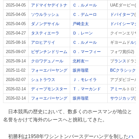
2025-04-05
アドマイヤデイトナ
Ｃ．ルメール
UAEダービー(G
2025-04-05
ソウルラッシュ
Ｃ．デムーロ
ドバイターフ
(G
2025-04-05
ダノンデサイル
戸崎圭太
ドバイシーマク
2025-04-27
タスティエーラ
Ｄ．レーン
クイーンエリザベ
2025-08-16
アロヒアリイ
Ｃ．ルメール
ギヨームド
ルナ
2025-09-07
ビザンチンドリーム
Ｏ．マーフィー
フォワ賞(G2)
2025-09-14
クロワデュノール
北村友一
プ
ランス
ドラン
2025-11-02
フォーエバーヤング
坂井瑠星
BCクラシック
(
2026-02-07
シュトラウス
Ｊ．モレイラ
アブダビゴールド
2026-02-14
ディープモンスター
Ｔ．マーカンド
アミー
ルトロフィ
2026-02-14
フォーエバーヤング
坂井瑠星
サウジカップ
(G
日本競馬の歴史において、数多くのホースマンが地位と
名誉をかけて海外のレースへと挑戦してきた。
初勝利は1958年ワシントンバースデーハンデを制した
ハ