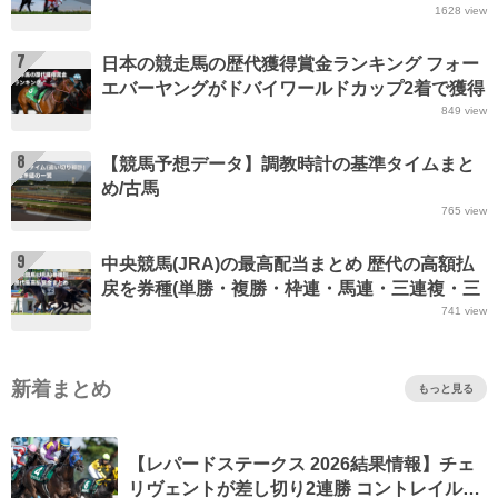
ン・イクイノックス・ピューロマジックなど最
1628
view
新情報(更新日：2026年8月2日)
7
日本の競走馬の歴代獲得賞金ランキング フォー
エバーヤングがドバイワールドカップ2着で獲得
賞金49億円突破(歴代一位)など最新情報
849
view
8
【競馬予想データ】調教時計の基準タイムまと
め/古馬
765
view
9
中央競馬(JRA)の最高配当まとめ 歴代の高額払
戻を券種(単勝・複勝・枠連・馬連・三連複・三
連単・ワイド)ごとに発表など最新情報
741
view
新着まとめ
もっと見る
【レパードステークス 2026結果情報】チェ
リヴェントが差し切り2連勝 コントレイル産