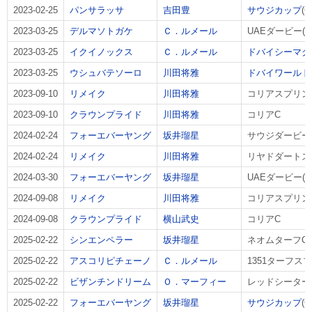
2023-02-25
パンサラッサ
吉田豊
サウジカップ
(G
2023-03-25
デルマソトガケ
Ｃ．ルメール
UAEダービー(G
2023-03-25
イクイノックス
Ｃ．ルメール
ドバイシーマク
2023-03-25
ウシュバテソーロ
川田将雅
ドバイワールド
2023-09-10
リメイク
川田将雅
コリアスプリン
2023-09-10
クラウンプライド
川田将雅
コリアC
2024-02-24
フォーエバーヤング
坂井瑠星
サウジダービー(
2024-02-24
リメイク
川田将雅
リヤドダートスプ
2024-03-30
フォーエバーヤング
坂井瑠星
UAEダービー(G
2024-09-08
リメイク
川田将雅
コリアスプリン
2024-09-08
クラウンプライド
横山武史
コリアC
2025-02-22
シンエンペラー
坂井瑠星
ネオムターフC(G
2025-02-22
アスコリピチェーノ
Ｃ．ルメール
1351ターフスプ
2025-02-22
ビザンチンドリーム
Ｏ．マーフィー
レッドシーターフ
2025-02-22
フォーエバーヤング
坂井瑠星
サウジカップ
(G