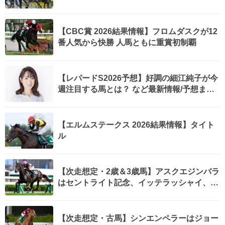
駒のダート重賞初V
【CBC賞 2026結果情報】フロムダスクが12
番人気から快勝 人馬ともに重賞初制覇
【レパードS2026予想】好調の細江純子が今
週注目する馬とは？ など最新情報/予想まと
め
【エルムステークス 2026結果情報】タイト
ル
【次走想定・2歳＆3歳馬】アスクエジンバラ
はセントライト記念、イッテラッシャイ、ロ
ックターミガンは不来方賞、ファンビッチャ
ンはJBC2歳優駿など最新情報(2026年8月7
日更新)
【次走想定・古馬】シンエンペラーはジョー