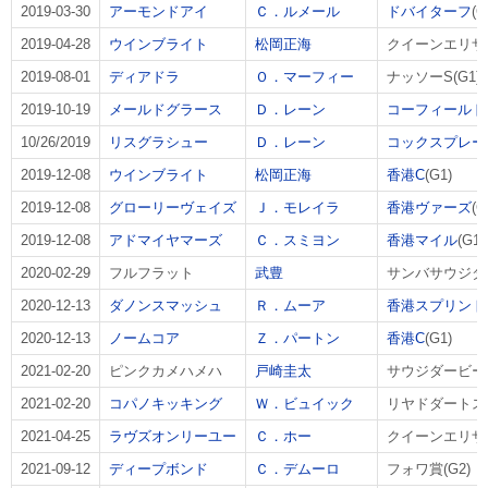
2019-03-30
アーモンドアイ
Ｃ．ルメール
ドバイターフ
(G
2019-04-28
ウインブライト
松岡正海
クイーンエリザベ
2019-08-01
ディアドラ
Ｏ．マーフィー
ナッソーS(G1)
2019-10-19
メールドグラース
Ｄ．レーン
コーフィールド
10/26/2019
リスグラシュー
Ｄ．レーン
コックスプレー
2019-12-08
ウインブライト
松岡正海
香港C
(G1)
2019-12-08
グローリーヴェイズ
Ｊ．モレイラ
香港ヴァーズ
(G
2019-12-08
アドマイヤマーズ
Ｃ．スミヨン
香港マイル
(G1)
2020-02-29
フルフラット
武豊
サンバサウジダ
2020-12-13
ダノンスマッシュ
Ｒ．ムーア
香港スプリント
2020-12-13
ノームコア
Ｚ．パートン
香港C
(G1)
2021-02-20
ピンクカメハメハ
戸崎圭太
サウジダービー
2021-02-20
コパノキッキング
Ｗ．ビュイック
リヤドダートス
2021-04-25
ラヴズオンリーユー
Ｃ．ホー
クイーンエリザベ
2021-09-12
ディープボンド
Ｃ．デムーロ
フォワ賞(G2)