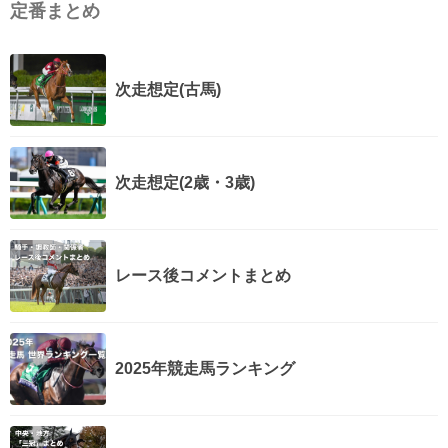
定番まとめ
次走想定(古馬)
次走想定(2歳・3歳)
レース後コメントまとめ
2025年競走馬ランキング