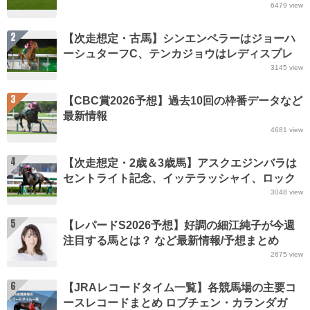
6479
view
2
【次走想定・古馬】シンエンペラーはジョーハ
ーシュターフC、テンカジョウはレディスプレ
リュード、ピューロマジックはセントウルSなど
3145
view
最新情報(2026年8月7日更新)
3
【CBC賞2026予想】過去10回の枠番データなど
最新情報
4681
view
4
【次走想定・2歳＆3歳馬】アスクエジンバラは
セントライト記念、イッテラッシャイ、ロック
ターミガンは不来方賞、ファンビッチャンは
3048
view
JBC2歳優駿など最新情報(2026年8月7日更新)
5
【レパードS2026予想】好調の細江純子が今週
注目する馬とは？ など最新情報/予想まとめ
2675
view
6
【JRAレコードタイム一覧】各競馬場の主要コ
ースレコードまとめ ロブチェン・カランダガ