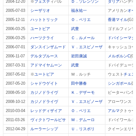
2004-12-20
※
フェステ
ィバル
Ｄ．ソレンソン
ダリア
ハンデキ
2005-07-03
シーザリオ
福永祐一
アメリカン
オー
2005-12-11
ハットトリック
Ｏ．ペリエ
香港マイル
(G1)
2006-03-25
ユートピア
武豊
ゴドルフィンマイ
2006-03-25
ハーツクライ
Ｃ．ルメール
ドバイシーマク
2006-07-01
ダンスインザムード
Ｖ．エスピノーザ
キャッシュコール
2006-11-07
デルタブルース
岩田康誠
メルボルンC
(G1
2007-03-31
アドマイヤムーン
武豊
ドバイデューティ
2007-05-02
※
ユートピア
Ｍ．ルッチ
ウェスト
チェス
2007-05-20
シャドウゲイト
田中勝春
シンガポール
国
2008-05-10
カジノドライヴ
Ｋ．デザーモ
ピーターパンS(G
2008-10-12
カジノドライヴ
Ｖ．エスピノーザ
アローワンス
2010-03-04
レッドディザイア
Ｏ．ペリエ
アルマ
クトゥー
2011-03-26
ヴィクトワールピサ
Ｍ．デムーロ
ドバイワールドC
2012-04-29
ルーラーシップ
Ｕ．リスポリ
クイーンエリザベ