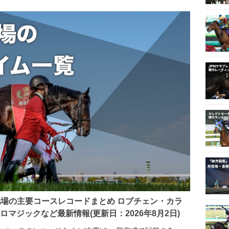
馬場の主要コースレコードまとめ ロブチェン・カラ
マジックなど最新情報(更新日：2026年8月2日)