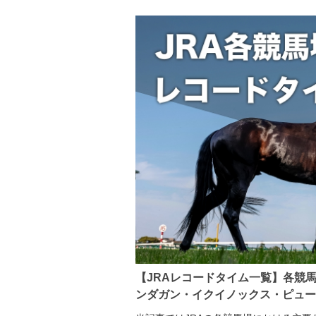
【JRAレコードタイム一覧】各競
ンダガン・イクイノックス・ピューロ