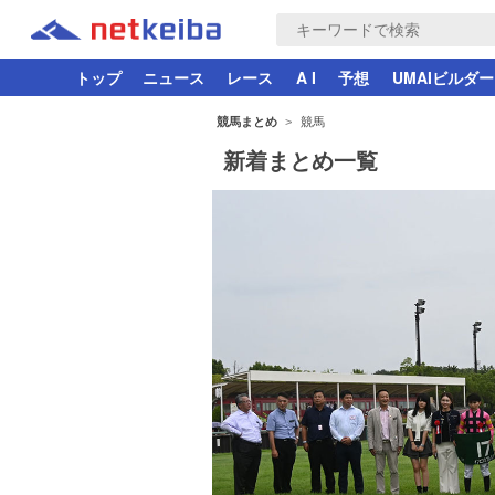
トップ
ニュース
レース
A I
予想
UMAIビルダー
競馬まとめ
競馬
新着まとめ一覧