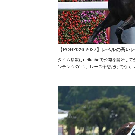
【POG2026-2027】レベルの高
タイム指数はnetkeibaで公開を開始
ンテンツの1つ。レース予想だけでなくレ