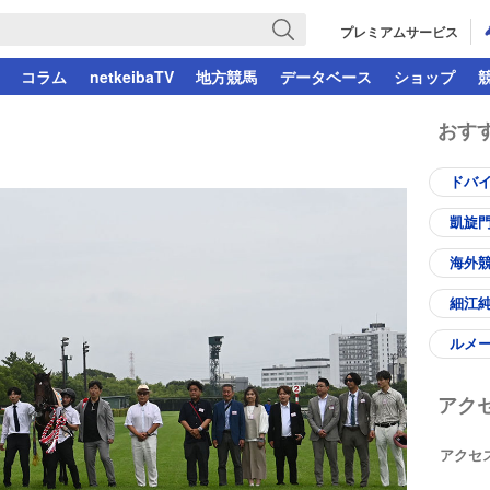
プレミアムサービス
コラム
netkeibaTV
地方競馬
データベース
ショップ
おす
ドバイ
凱旋
海外
細江
ルメ
アク
アクセ