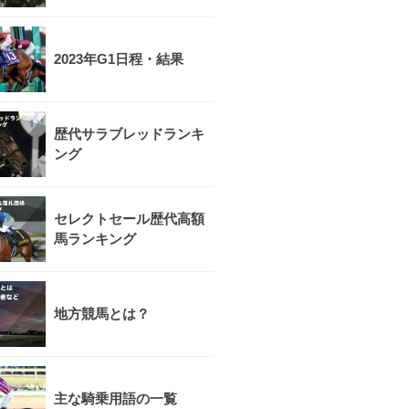
2023年G1日程・結果
歴代サラブレッドランキ
ング
セレクトセール歴代高額
馬ランキング
地方競馬とは？
主な騎乗用語の一覧