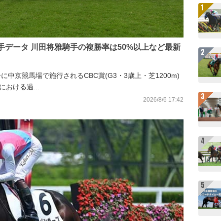
1
騎手データ 川田将雅騎手の複勝率は50%以上など最新
2
5分に中京競馬場で施行されるCBC賞(G3・3歳上・芝1200m)
おける過...
3
2026/8/6 17:42
4
5