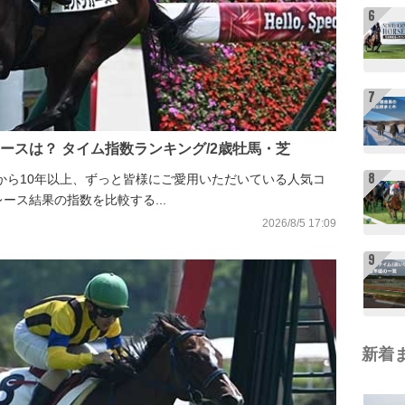
6
7
いレースは？ タイム指数ランキング/2歳牡馬・芝
8
してから10年以上、ずっと皆様にご愛用いただいている人気コ
ース結果の指数を比較する...
2026/8/5 17:09
9
新着