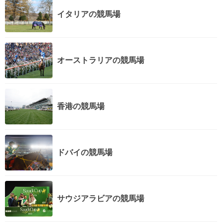
イタリアの競馬場
オーストラリアの競馬場
香港の競馬場
ドバイの競馬場
サウジアラビアの競馬場