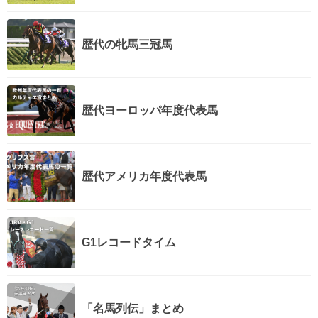
歴代の牝馬三冠馬
歴代ヨーロッパ年度代表馬
歴代アメリカ年度代表馬
G1レコードタイム
「名馬列伝」まとめ