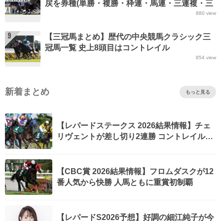
戻を券種(単勝・複勝・枠連・馬連・三連複・三
連単・ワイド)ごとに発表など最新情報
880
view
9
【三冠馬まとめ】歴代の中央競馬クラシック三
冠馬一覧 史上8頭目はコントレイル
854
view
新着まとめ
もっと見る
【レパードステークス 2026結果情報】チェ
リヴェントが差し切り2連勝 コントレイル産
駒のダート重賞初V
【CBC賞 2026結果情報】フロムダスクが12
番人気から快勝 人馬ともに重賞初制覇
【レパードS2026予想】好調の細江純子が今