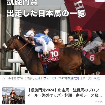
ゴール寸前で2着に惜敗した
オルフェーヴル
(2012年
凱旋門賞
撮影：沢田康文)
【凱旋門賞2024】出走馬・注目馬のプロフ
ィール・海外オッズ・枠順・参考レース映
像・レース概要・放送予定・過去の優勝馬・
まとめ