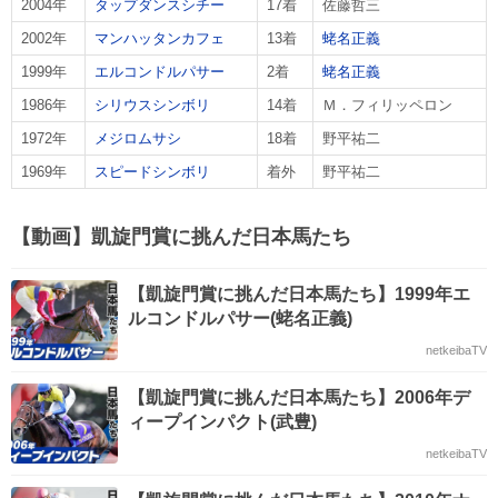
2004年
タップダンスシチー
17着
佐藤哲三
2002年
マンハッタンカフェ
13着
蛯名正義
1999年
エルコンドルパサー
2着
蛯名正義
1986年
シリウスシンボリ
14着
Ｍ．フィリッペロン
1972年
メジロムサシ
18着
野平祐二
1969年
スピードシンボリ
着外
野平祐二
【動画】凱旋門賞に挑んだ日本馬たち
【凱旋門賞に挑んだ日本馬たち】1999年エ
ルコンドルパサー(蛯名正義)
netkeibaTV
【凱旋門賞に挑んだ日本馬たち】2006年デ
ィープインパクト(武豊)
netkeibaTV