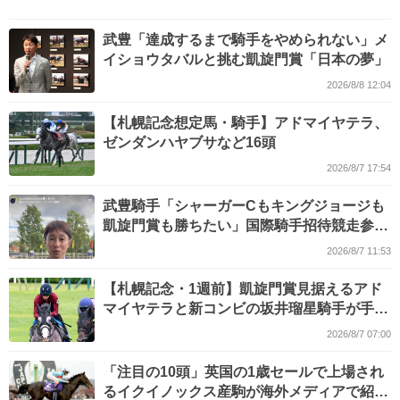
武豊「達成するまで騎手をやめられない」メ
イショウタバルと挑む凱旋門賞「日本の夢」
2026/8/8 12:04
【札幌記念想定馬・騎手】アドマイヤテラ、
ゼンダンハヤブサなど16頭
2026/8/7 17:54
武豊騎手「シャーガーCもキングジョージも
凱旋門賞も勝ちたい」国際騎手招待競走参戦
の英国で意欲十分
2026/8/7 11:53
【札幌記念・1週前】凱旋門賞見据えるアド
マイヤテラと新コンビの坂井瑠星騎手が手応
え「イメージしていた通り」
2026/8/7 07:00
「注目の10頭」英国の1歳セールで上場され
るイクイノックス産駒が海外メディアで紹