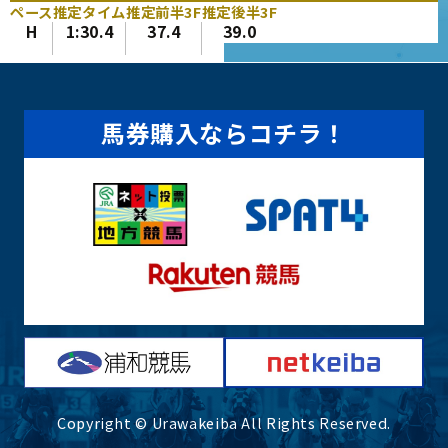
ペース
推定タイム
推定前半3F
推定後半3F
H
1:30.4
37.4
39.0
馬券購入ならコチラ！
Copyright © Urawakeiba All Rights Reserved.