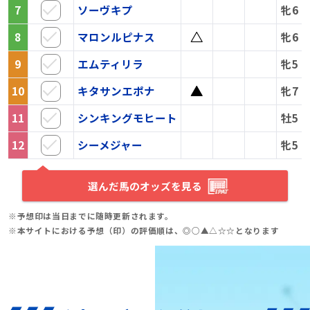
7
ソーヴキプ
牝6
8
マロンルピナス
牝6
9
エムティリラ
牝5
10
キタサンエポナ
牝7
11
シンキングモヒート
牡5
12
シーメジャー
牝5
選んだ馬のオッズを見る