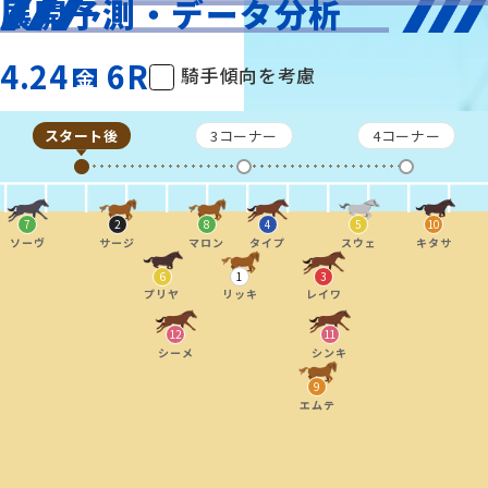
展開予測・データ分析
4.24
6R
騎手傾向を考慮
金
スタート後
3コーナー
4コーナー
7
2
8
4
5
10
ソーヴ
サージ
マロン
タイプ
スウェ
キタサ
6
1
3
プリヤ
リッキ
レイワ
12
11
シーメ
シンキ
9
エムテ