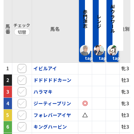
AI
赤門洋志
オレンジ
ウラワール
チェック
馬
馬名
性別
番
1
イビルアイ
牝3
2
ドドドドドカーン
牡3
3
ハラマキ
牝3
4
ジーティープリン
牝3
5
フォレバーアイヤ
牡3
6
キングハービン
牡3