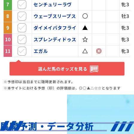
7
センチュリーラヴ
牝3
8
ウェーブスリープス
牡3
9
ダイメイバタフライ
牝3
10
スプレンディドゥス
牝3
11
エガル
牝3
選んだ馬のオッズを見る
展開予測・データ分析