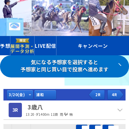
予想
LIVE配信
キャンペーン
展開予測・
データ分析
気になる予想家を選択すると
予想家と同じ買い目で投票へ進めます
3/20(金)
浦和
2R
4R
3歳八
3R
13:20
ダ1400m
11頭 雨
稍