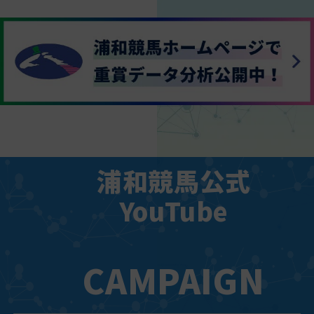
浦和競馬公式
YouTube
CAMPAIGN