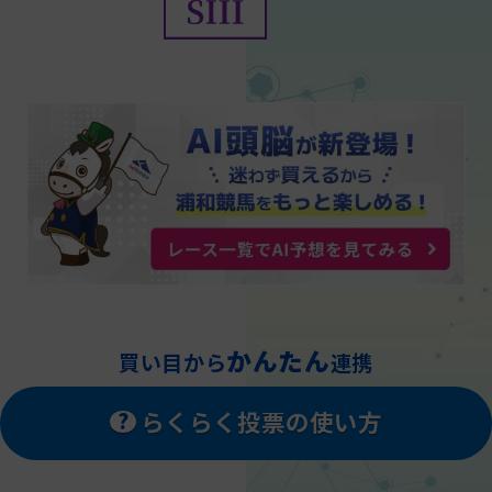
かんたん
買い目から
連携
らくらく投票の使い方