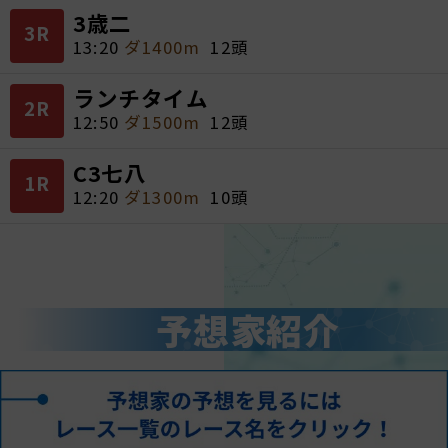
3歳二
3R
13:20
ダ1400m
12頭
ランチタイム
2R
12:50
ダ1500m
12頭
C3七八
1R
12:20
ダ1300m
10頭
予想家紹介