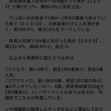
前走馬体重では500〜509kgだった馬が【2-1-1-
3】で単197.1％、複90.0％と安定上位。
穴っぽいのが前走で1秒0〜1秒9の着差で負けてい
た馬で【3-1-4-10】。大敗直後だけに人気薄が多
く、単108.9％、複55.6％をマークしている。
前走人気順では6番人気だった馬が【2-0-0-5】。
単232.9％、複88.6％と、目立つ。
以上から馬券的に狙えそうなのは
◎3アルラ。強い3枠で、前走1秒8差負け。前走6番
人気。
○2アウストロ。狙い目の6歳。前走1秒2差の負け。
▲4マンダリンヒーロー。6歳、前走馬体重502kgで
1秒0差負け。1シーサーペントも当てはまるが、同
競走でこちらが先着している。
※今開催前に取得したデータをもとに算出しており