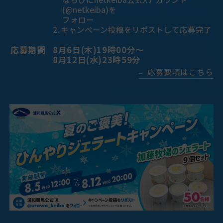
(@netkeiba)を
フォロー
キャンペーン投稿をリポストして応募完了
応募期間
8月6日(木)19時00分〜
8月12日(水)23時59分
応募要項はこちら