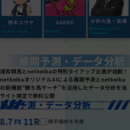
分析の鬼・高橋
鈴木ユウヤ
GANKO
Bunseki no Oni
Suzuki Yuya
GANKO
Takahashi
展開予測・データ分析
浦和競馬とnetkeibaの特別タイアップ企画が始動！
netkeibaオリジナルAIによる展開予測とnetkeiba
の新機能
“勝ち馬サーチ”を活用したデータ分析を当
サイト限定で無料公開
展開予測・データ分析
8.7
11R
騎手傾向を考慮
金