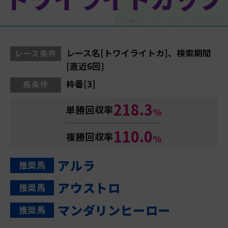
レース名[トワイライトカ]、検索期間
レース条件
[直近6回]
枠番[3]
馬条件
218.3
単勝回収率
%
110.0
複勝回収率
%
アルラ
推奨馬
アウストロ
推奨馬
マンダリンヒーロー
推奨馬