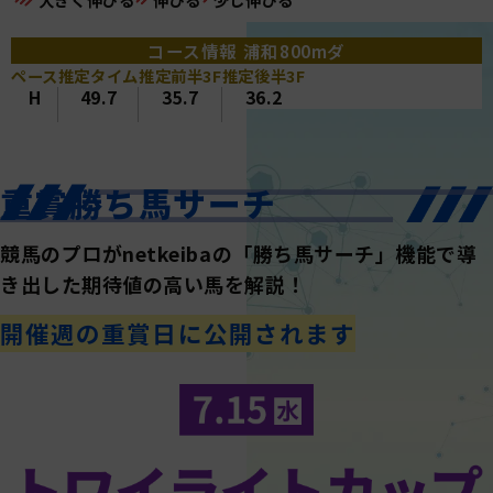
コース情報 浦和800mダ
ペース
推定タイム
推定前半3F
推定後半3F
H
49.7
35.7
36.2
重賞勝ち馬サーチ
競馬のプロがnetkeibaの「勝ち馬サーチ」機能で導
き出した
期待値の高い馬を解説！
開催週の重賞日に公開されます