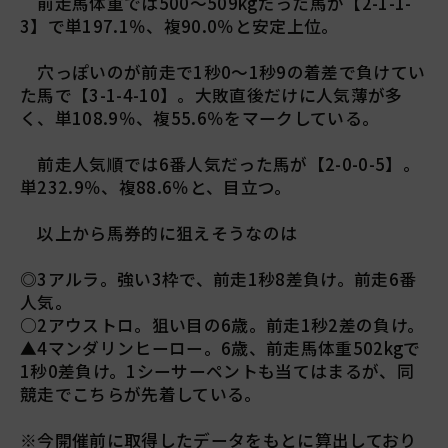
前走馬体重では500〜509kgだった馬が【2-1-1-
3】で単197.1％、複90.0％と安定上位。
穴っぽいのが前走で1秒0〜1秒9の着差で負けてい
た馬で【3-1-4-10】。大敗直後だけに人気薄が多
く、単108.9％、複55.6％をマークしている。
前走人気順では6番人気だった馬が【2-0-0-5】。
単232.9％、複88.6％と、目立つ。
以上から馬券的に狙えそうなのは
◎3アルラ。強い3枠で、前走1秒8差負け。前走6番
人気。
○2アウストロ。狙い目の6歳。前走1秒2差の負け。
▲4マンダリンヒーロー。6歳、前走馬体重502kgで
1秒0差負け。1シーサーペントも当てはまるが、同
競走でこちらが先着している。
※今開催前に取得したデータをもとに算出しており