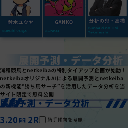
分析の鬼・高橋
鈴木ユウヤ
GANKO
Bunseki no Oni
Suzuki Yuya
GANKO
Takahashi
展開予測・データ分析
浦和競馬とnetkeibaの特別タイアップ企画が始動！
netkeibaオリジナルAIによる展開予測とnetkeiba
の新機能
“勝ち馬サーチ”を活用したデータ分析を当
サイト限定で無料公開
展開予測・データ分析
3.20
2R
騎手傾向を考慮
金