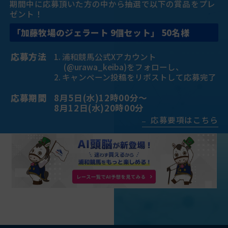
期間中に応募頂いた方の中から抽選で以下の賞品をプレ
ゼント！
「加藤牧場のジェラート 9個セット」 50名様
応募方法
浦和競馬公式Xアカウント
(@urawa_keiba)をフォローし、
キャンペーン投稿をリポストして応募完了
応募期間
8月5日(水)12時00分〜
8月12日(水)20時00分
応募要項はこちら