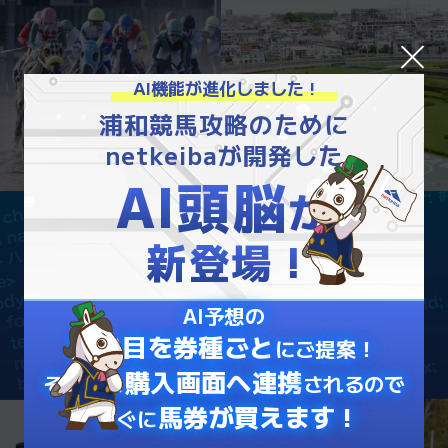
AI機能が進化しました !
浦和競馬攻略のために
netkeibaが開発した
AI頭脳
が
新登場 !
AI予想の
買い目を券種ごと
にご提案！
購入画面へ連携
そのまま
されるので
馬券が買えます !
すぐに