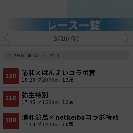
レース一覧
3/20
(金)
12回5日目
曇
芝:-
ダ:稍
浦和×ばんえいコラボ賞
12R
18:20
ダ2000m
12頭
弥生特別
11R
17:45
ダ1500m
12頭
浦和競馬×netkeibaコラボ特別
10R
17:10
ダ1400m
10頭