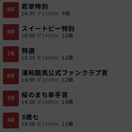
若草特別
9R
16:35
ダ1500m
9頭
スイートピー特別
8R
16:00
ダ1400m
13頭
特選
7R
15:25
ダ1400m
12頭
浦和競馬公式ファンクラブ賞
6R
14:50
ダ2000m
12頭
桜のまち幸手賞
5R
14:20
ダ1400m
10頭
3歳七
4R
13:50
ダ1400m
11頭